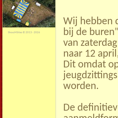
Wij hebben d
bij de bure
Shout4Sites
©
2013 - 2026
van zaterdag 
naar 12 apri
Dit omdat op
jeugdzittin
worden.
De definitie