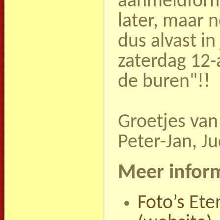
aanmeldform
later, maar 
dus alvast in
zaterdag 12-a
de buren"!!
Groetjes va
Peter-Jan, J
Meer inform
Foto’s Ete